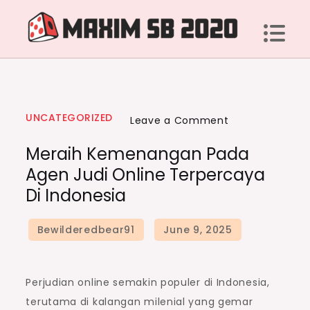
Skip
to
content
Maxim SB 2020
Tempat untuk Royals.
UNCATEGORIZED
on
Leave a Comment
Meraih
Meraih Kemenangan Pada
Kemenangan
Agen Judi Online Terpercaya
Pada
Di Indonesia
Agen
Judi
Online
Terpercaya
di
Perjudian online semakin populer di Indonesia,
Indonesia
terutama di kalangan milenial yang gemar