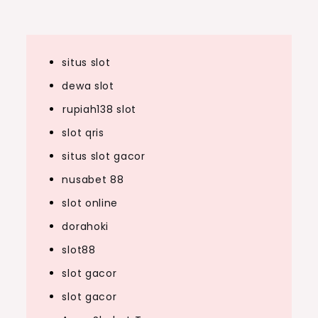
situs slot
dewa slot
⁠rupiah138 slot
slot qris
situs slot gacor
nusabet 88
slot online
dorahoki
slot88
slot gacor
slot gacor