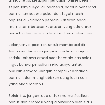
di Indonesia. Meskipun perjudian online belum
sepenuhnya legal di Indonesia, namun beberapa
permainan seperti poker dan togel masih
populer di kalangan pemain. Pastikan Anda
memahami batasan-batasan yang ada untuk
menghindari masalah hukum di kemudian hari.
Selanjutnya, pastikan untuk membatasi diri
Anda saat bermain perjudian online. Jangan
terlalu terbawa emosi saat bermain dan selalu
ingat bahwa perjudian seharusnya untuk
hiburan semata. Jangan sampai kecanduan
bermain dan menghabiskan uang lebih dari
yang Anda mampu.
Selain itu, jangan lupa untuk memanfaatkan
bonus dan promosi yang ditawarkan oleh situs