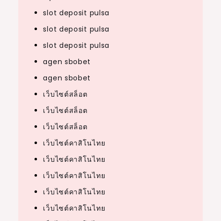
slot deposit pulsa
slot deposit pulsa
slot deposit pulsa
agen sbobet
agen sbobet
เว็บไซต์สล็อต
เว็บไซต์สล็อต
เว็บไซต์สล็อต
เว็บไซต์คาสิโนไทย
เว็บไซต์คาสิโนไทย
เว็บไซต์คาสิโนไทย
เว็บไซต์คาสิโนไทย
เว็บไซต์คาสิโนไทย