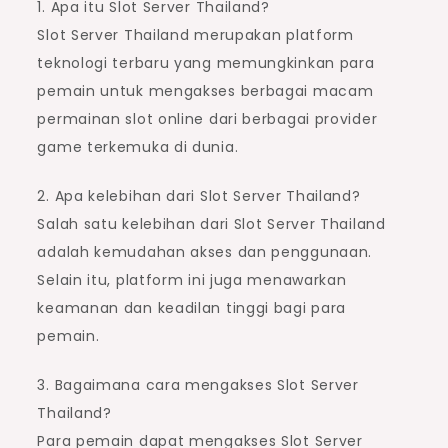
1. Apa itu Slot Server Thailand?
Slot Server Thailand merupakan platform
teknologi terbaru yang memungkinkan para
pemain untuk mengakses berbagai macam
permainan slot online dari berbagai provider
game terkemuka di dunia.
2. Apa kelebihan dari Slot Server Thailand?
Salah satu kelebihan dari Slot Server Thailand
adalah kemudahan akses dan penggunaan.
Selain itu, platform ini juga menawarkan
keamanan dan keadilan tinggi bagi para
pemain.
3. Bagaimana cara mengakses Slot Server
Thailand?
Para pemain dapat mengakses Slot Server