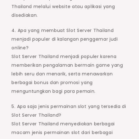
Thailand melalui website atau aplikasi yang
disediakan.
4. Apa yang membuat Slot Server Thailand
menjadi populer di kalangan penggemar judi
online?
Slot Server Thailand menjadi populer karena
memberikan pengalaman bermain game yang
lebih seru dan menarik, serta menawarkan
berbagai bonus dan promosi yang
menguntungkan bagi para pemain.
5. Apa saja jenis permainan slot yang tersedia di
Slot Server Thailand?
Slot Server Thailand menyediakan berbagai
macam jenis permainan slot dari berbagai