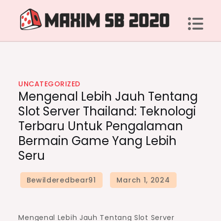
Skip
to
content
Maxim SB 2020
Tempat untuk Royals.
UNCATEGORIZED
Mengenal Lebih Jauh Tentang
Slot Server Thailand: Teknologi
Terbaru Untuk Pengalaman
Bermain Game Yang Lebih
Seru
Mengenal Lebih Jauh Tentang Slot Server