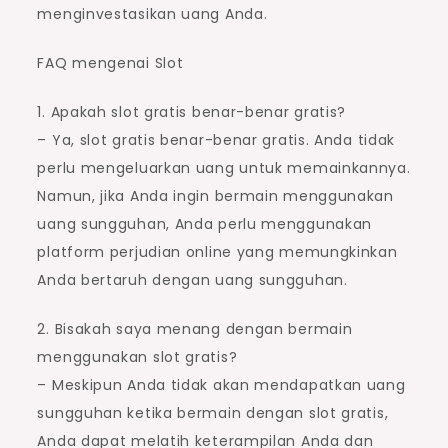
menginvestasikan uang Anda.
FAQ mengenai Slot
1. Apakah slot gratis benar-benar gratis?
– Ya, slot gratis benar-benar gratis. Anda tidak
perlu mengeluarkan uang untuk memainkannya.
Namun, jika Anda ingin bermain menggunakan
uang sungguhan, Anda perlu menggunakan
platform perjudian online yang memungkinkan
Anda bertaruh dengan uang sungguhan.
2. Bisakah saya menang dengan bermain
menggunakan slot gratis?
– Meskipun Anda tidak akan mendapatkan uang
sungguhan ketika bermain dengan slot gratis,
Anda dapat melatih keterampilan Anda dan