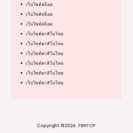
เว็บไซต์สล็อต
เว็บไซต์สล็อต
เว็บไซต์สล็อต
เว็บไซต์คาสิโนไทย
เว็บไซต์คาสิโนไทย
เว็บไซต์คาสิโนไทย
เว็บไซต์คาสิโนไทย
เว็บไซต์คาสิโนไทย
เว็บไซต์คาสิโนไทย
Copyright ©2024 .
PBNTOP