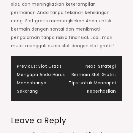
slot, dan meningkatkan keterampilan
permainan Anda tanpa tekanan kehilangan
uang. Slot gratis memungkinkan Anda untuk
bermain dengan santai dan menikmati
pengalaman tanpa risiko finansial. Jadi, mari
mulai menggali dunia slot dengan slot gratis!
Post
Previous:
Slot Gratis:
Next:
Strategi
Mengapa Anda Harus
Bermain Slot Gratis:
navigation
Mencobanya
Tips untuk Mencapai
Sekarang
Keberhasilan
Leave a Reply