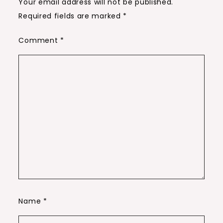
Your email address will not be published.
Required fields are marked
*
Comment
*
Name
*