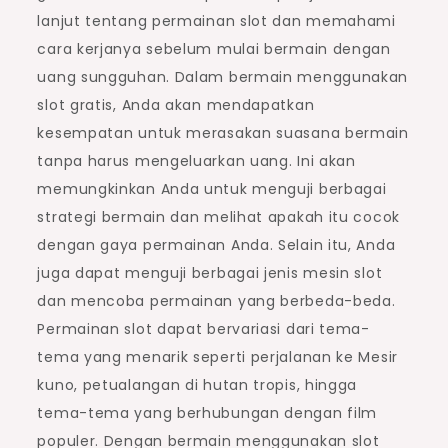
lanjut tentang permainan slot dan memahami
cara kerjanya sebelum mulai bermain dengan
uang sungguhan. Dalam bermain menggunakan
slot gratis, Anda akan mendapatkan
kesempatan untuk merasakan suasana bermain
tanpa harus mengeluarkan uang. Ini akan
memungkinkan Anda untuk menguji berbagai
strategi bermain dan melihat apakah itu cocok
dengan gaya permainan Anda. Selain itu, Anda
juga dapat menguji berbagai jenis mesin slot
dan mencoba permainan yang berbeda-beda.
Permainan slot dapat bervariasi dari tema-
tema yang menarik seperti perjalanan ke Mesir
kuno, petualangan di hutan tropis, hingga
tema-tema yang berhubungan dengan film
populer. Dengan bermain menggunakan slot